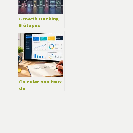
croissance
Growth Hacking :
5 étapes
concrètes pour
transformer votre
tunnel de
conversion en
moteur de
croissance
Calculer son taux
de
transformation :
la formule exacte
et 3 erreurs qui
faussent vos
résultats