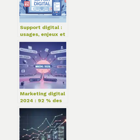
Support digital :
usages, enjeux et
bonnes pratiques
pour votre
entreprise
Marketing digital
2024 : 92 % des
experts misent
sur l’IA et 4
leviers
stratégiques pour
transformer votre