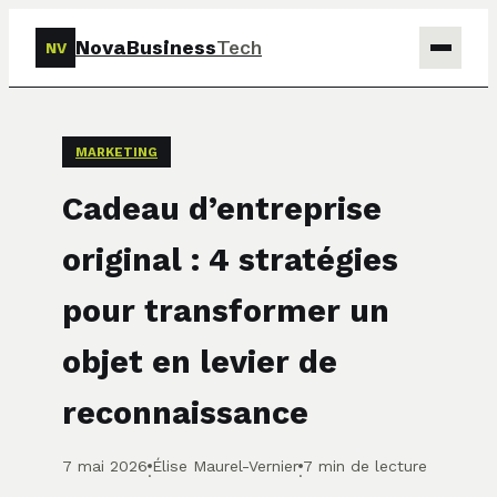
NovaBusiness
Tech
NV
Tech
MARKETING
Business
Cadeau d’entreprise
Marketing
original : 4 stratégies
Finance
pour transformer un
objet en levier de
reconnaissance
7 mai 2026
Élise Maurel-Vernier
7 min de lecture
·
·