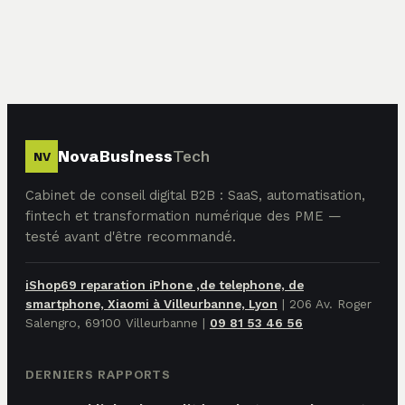
NovaBusiness
Tech
NV
Cabinet de conseil digital B2B : SaaS, automatisation,
fintech et transformation numérique des PME —
testé avant d'être recommandé.
iShop69 reparation iPhone ,de telephone, de
smartphone, Xiaomi à Villeurbanne, Lyon
|
206 Av. Roger
Salengro, 69100 Villeurbanne
|
09 81 53 46 56
DERNIERS RAPPORTS