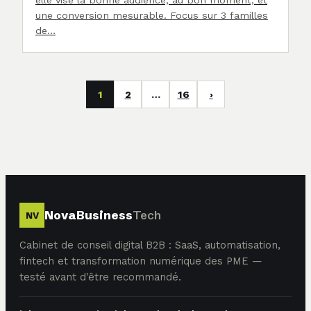
elle vise la bonne audience, au bon moment, et
une conversion mesurable. Focus sur 3 familles
de…
1
2
…
16
›
NovaBusiness
Tech
NV
Cabinet de conseil digital B2B : SaaS, automatisation,
fintech et transformation numérique des PME —
testé avant d'être recommandé.