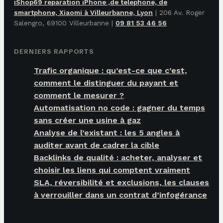
iShop69 reparation iPhone ,de telephone, de
smartphone, Xiaomi à Villeurbanne, Lyon
|
206 Av. Roger
Salengro, 69100 Villeurbanne
|
09 81 53 46 56
DERNIERS RAPPORTS
Trafic organique : qu’est-ce que c’est,
comment le distinguer du payant et
comment le mesurer ?
Automatisation no code : gagner du temps
sans créer une usine à gaz
Analyse de l’existant : les 5 angles à
auditer avant de cadrer la cible
Backlinks de qualité : acheter, analyser et
choisir les liens qui comptent vraiment
SLA, réversibilité et exclusions, les clauses
à verrouiller dans un contrat d’infogérance