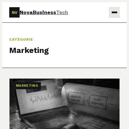
NovaBusiness
Tech
NV
Tech
CATÉGORIE
Business
Marketing
Marketing
Finance
MARKETING