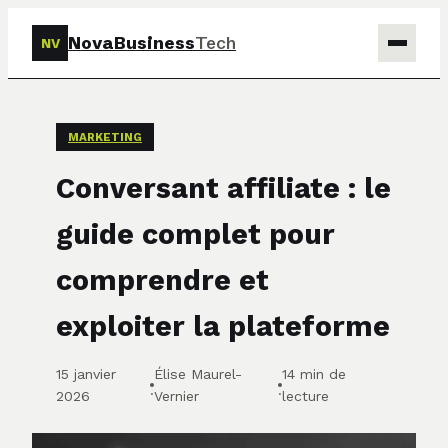
NovaBusiness
Tech
NV
Tech
MARKETING
Business
Conversant affiliate : le
Marketing
guide complet pour
Finance
comprendre et
exploiter la plateforme
15 janvier
Élise Maurel-
14 min de
·
·
2026
Vernier
lecture