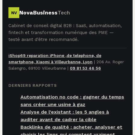
NovaBusiness
Tech
NV
Cabinet de conseil digital B2B : SaaS, automatisation,
fintech et transformation numérique des PME —
testé avant d'être recommandé.
iShop69 reparation iPhone ,de telephone, de
smartphone, Xiaomi à Villeurbanne, Lyon
|
206 Av. Roger
Salengro, 69100 Villeurbanne
|
09 81 53 46 56
DERNIERS RAPPORTS
Automatisation no code : gagner du temps
sans créer une usine à gaz
Analyse de l’existant : les 5 angles à
auditer avant de cadrer la cible
Backlinks de qualité : acheter, analyser et
choisir les liens qui comptent vraiment