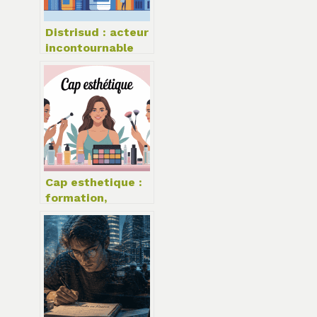
Distrisud : acteur
incontournable
de la distribution
professionnelle
en france
Cap esthetique :
formation,
débouchés et
conseils pour bien
réussir