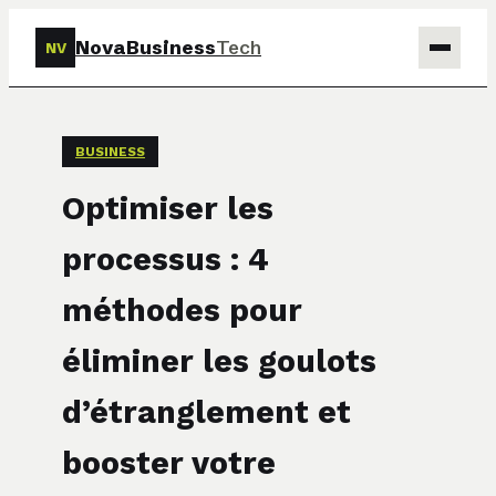
NovaBusiness
Tech
NV
Tech
BUSINESS
Business
Optimiser les
Marketing
processus : 4
Finance
méthodes pour
éliminer les goulots
d’étranglement et
booster votre