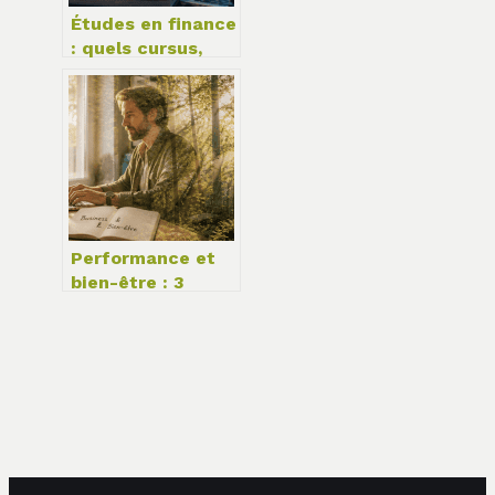
Études en finance
: quels cursus,
spécialisations et
débouchés pour
réussir ?
Performance et
bien-être : 3
routines pour
piloter votre
entreprise sans
vous épuiser