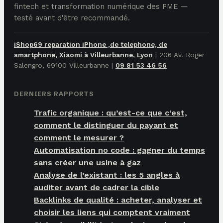
fintech et transformation numérique des PME —
testé avant d'être recommandé.
iShop69 reparation iPhone ,de telephone, de
smartphone, Xiaomi à Villeurbanne, Lyon
|
206 Av. Roger
Salengro, 69100 Villeurbanne
|
09 81 53 46 56
DERNIERS RAPPORTS
Trafic organique : qu’est-ce que c’est,
comment le distinguer du payant et
comment le mesurer ?
Automatisation no code : gagner du temps
sans créer une usine à gaz
Analyse de l’existant : les 5 angles à
auditer avant de cadrer la cible
Backlinks de qualité : acheter, analyser et
choisir les liens qui comptent vraiment