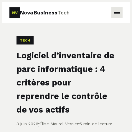
NovaBusiness
Tech
NV
Tech
TECH
Business
Logiciel d’inventaire de
Marketing
parc informatique : 4
Finance
critères pour
reprendre le contrôle
de vos actifs
3 juin 2026
Élise Maurel-Vernier
5 min de lecture
·
·