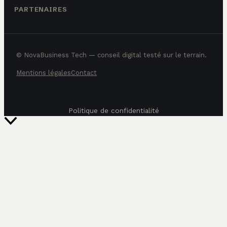
PARTENAIRES
© NovaBusiness Tech — conseil digital testé sur le terrain.
Mentions légales
Contact
Politique de confidentialité
Retour
en
haut