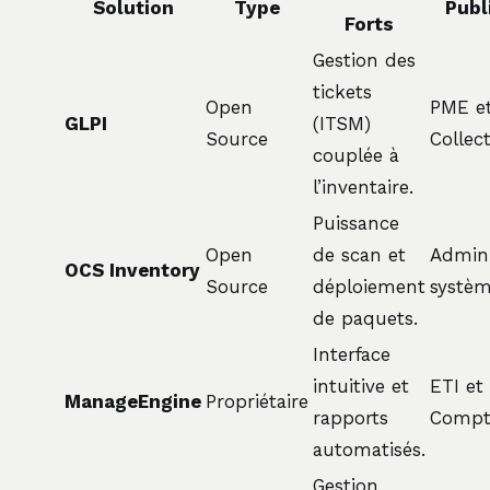
Solution
Type
Publ
Forts
Gestion des
tickets
Open
PME e
GLPI
(ITSM)
Source
Collect
couplée à
l’inventaire.
Puissance
Open
de scan et
Admini
OCS Inventory
Source
déploiement
systè
de paquets.
Interface
intuitive et
ETI et
ManageEngine
Propriétaire
rapports
Compt
automatisés.
Gestion