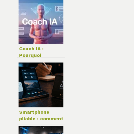
coder pour
booster votre
productivité
Coach IA :
Pourquoi
déléguer votre
progression à un
algorithme ?
Smartphone
pliable : comment
choisir entre
productivité et