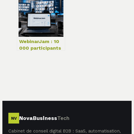
compacité en
2026 ?
WebinarJam : 10
000 participants
et 6
présentateurs
pour scaler vos
ventes en direct
NovaBusiness
Tech
NV
Cabinet de conseil digital B2B : SaaS, automatisation,