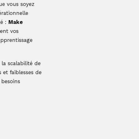
ue vous soyez
rationnelle
hé :
Make
tent vos
apprentissage
la scalabilité de
 et faiblesses de
 besoins