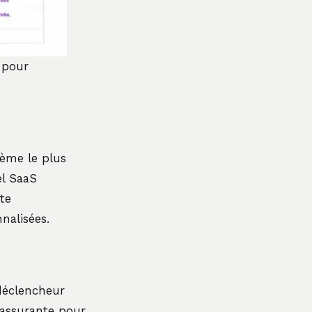
 pour
tème le plus
el SaaS
te
nalisées.
 déclencheur
 rassurante pour