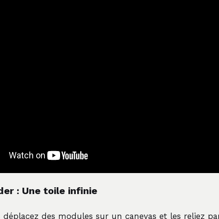
er : Une toile infinie
déplacez des modules sur un canevas et les reliez par 