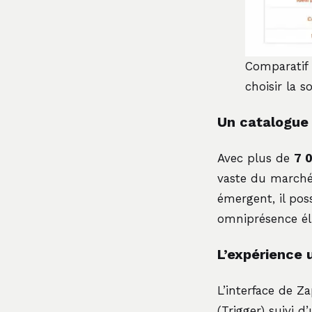
Comparatif 
choisir la s
Un catalogue 
Avec plus de
7 
vaste du marché.
émergent, il pos
omniprésence éli
L’expérience u
L’interface de Z
(Trigger) suivi d