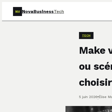
NovaBusiness
Tech
NV
TECH
Make v
ou scén
choisi
5 juin 2026
Élise Ma
·