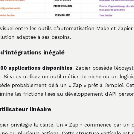
visuel entre les outils d’automatisation Make et Zapier
olution adaptée à ses besoins.
d’intégrations inégalé
000 applications disponibles
, Zapier possède l’écosys
 Si vous utilisez un outil métier de niche ou un logici
sède probablement déjà un « Zap » prêt à l’emploi. Cet
mine les frictions liées au développement d’API person
tilisateur linéaire
apier privilégie la clarté. Un « Zap » commence par un
’une ou plusieurs actions. Cette structure verticale est