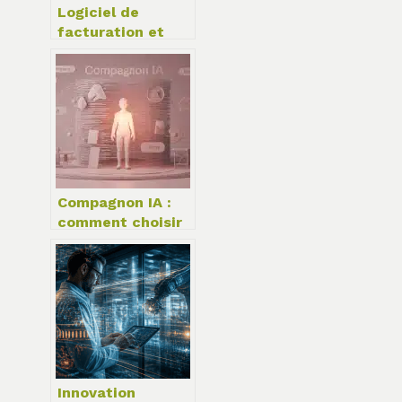
Logiciel de
facturation et
gestion de stock :
3 leviers pour
automatiser vos
alertes et
sécuriser vos
marges
Compagnon IA :
comment choisir
votre allié virtuel
entre 3 et 46
euros par mois ?
Innovation