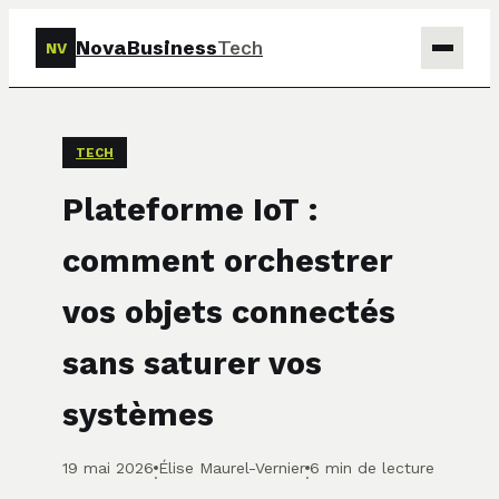
NovaBusiness
Tech
NV
Tech
TECH
Business
Plateforme IoT :
Marketing
comment orchestrer
Finance
vos objets connectés
sans saturer vos
systèmes
19 mai 2026
Élise Maurel-Vernier
6 min de lecture
·
·