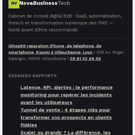
NovaBusiness
Tech
NV
Cabinet de conseil digital B2B : SaaS, automatisation,
fintech et transformation numérique des PME —
testé avant d'être recommandé.
iShop69 reparation iPhone ,de telephone, de
smartphone, Xiaomi à Villeurbanne, Lyon
|
206 Av. Roger
Salengro, 69100 Villeurbanne
|
09 81 53 46 56
DERNIERS RAPPORTS
Latence, KPI, alertes : le performance
monitoring pour repérer les incidents
avant les utilisateurs
Tunnel de vente : 4 étapes clés pour
transformer vos prospects en clients
fidèles
Scaler ou grandir ? La différence, les