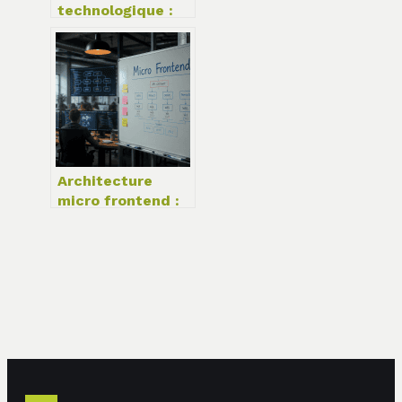
technologique :
quand 20 millions
d’heures de vidéo
façonnent l’IA de
demain
Architecture
micro frontend :
4 méthodes pour
fragmenter votre
monolithe sans
risquer la rupture