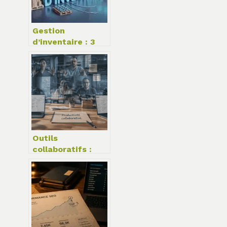
Gestion
d’inventaire : 3
méthodes de
suivi et 4
indicateurs pour
transformer vos
stocks en levier
de rentabilité
Outils
collaboratifs :
comment
synchroniser vos
équipes sans
multiplier les
réunions