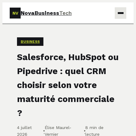
NovaBusiness
Tech
NV
Tech
BUSINESS
Business
Salesforce, HubSpot ou
Marketing
Pipedrive : quel CRM
Finance
choisir selon votre
maturité commerciale
?
4 juillet
Élise Maurel-
8 min de
·
·
2026
Vernier
lecture