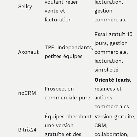
voulant relier
facturation,
Sellsy
vente et
gestion
facturation
commerciale
Essai gratuit 15
jours, gestion
TPE, indépendants,
Axonaut
commerciale,
petites équipes
facturation,
simplicité
Orienté leads
,
Prospection
relances et
noCRM
commerciale pure
actions
commerciales
Équipes cherchant
Version gratuite,
une version
CRM,
Bitrix24
gratuite et des
collaboration,