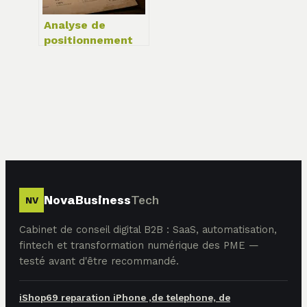
Analyse de
positionnement
SEO : 4 étapes
pour dominer la
SERP et booster
votre trafic
NovaBusiness
Tech
NV
Cabinet de conseil digital B2B : SaaS, automatisation,
fintech et transformation numérique des PME —
testé avant d'être recommandé.
iShop69 reparation iPhone ,de telephone, de