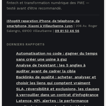
fintech et transformation numérique des PME —
testé avant d'être recommandé.
iShop69 reparation iPhone ,de telephone, de
smartphone, Xiaomi à Villeurbanne, Lyon
|
206 Av. Roger
Salengro, 69100 Villeurbanne
|
09 81 53 46 56
DERNIERS RAPPORTS
Automatisation no code : gagner du temps
sans créer une usine à gaz
Analyse de l’existant : les 5 angles à
auditer avant de cadrer la cible
Backlinks de qualité : acheter, analyser et
choisir les liens qui comptent vraiment
SLA, réversibilité et exclusions, les clauses
à verrouiller dans un contrat d’infogérance
Latence, KPI, alertes : le performance