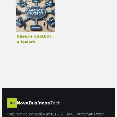
croissance
durable
Agence chatbot :
4 leviers
techniques pour
transformer votre
service client en
moteur de
performance
NovaBusiness
Tech
NV
Cabinet de conseil digital B2B : SaaS, automatisation,