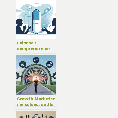
prochain nom
Exlansa :
comprendre ce
médicament et
l’utiliser en toute
sécurité
Growth Marketer
: missions, outils
et compétences
pour piloter la