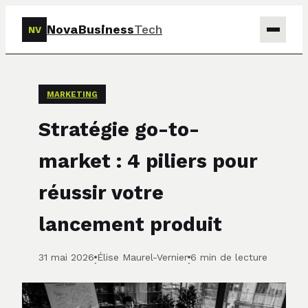
NovaBusiness
Tech
NV
Tech
MARKETING
Business
Stratégie go-to-
Marketing
market : 4 piliers pour
Finance
réussir votre
lancement produit
31 mai 2026
Élise Maurel-Vernier
6 min de lecture
·
·