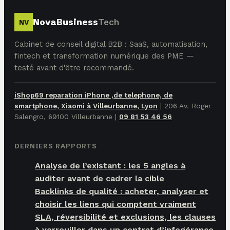
NovaBusiness
Tech
NV
Cabinet de conseil digital B2B : SaaS, automatisation,
fintech et transformation numérique des PME —
testé avant d'être recommandé.
iShop69 reparation iPhone ,de telephone, de
smartphone, Xiaomi à Villeurbanne, Lyon
|
206 Av. Roger
Salengro, 69100 Villeurbanne
|
09 81 53 46 56
DERNIERS RAPPORTS
Analyse de l’existant : les 5 angles à
auditer avant de cadrer la cible
Backlinks de qualité : acheter, analyser et
choisir les liens qui comptent vraiment
SLA, réversibilité et exclusions, les clauses
à verrouiller dans un contrat d’infogérance