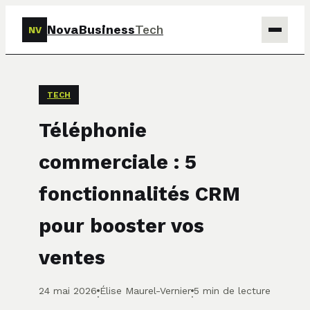
NovaBusiness
Tech
NV
Tech
TECH
Business
Téléphonie
Marketing
commerciale : 5
Finance
fonctionnalités CRM
pour booster vos
ventes
24 mai 2026
Élise Maurel-Vernier
5 min de lecture
·
·