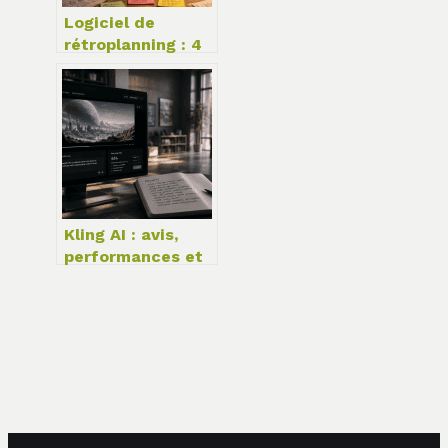
Logiciel de
rétroplanning : 4
critères pour
sécuriser vos
dates de livraison
Kling AI : avis,
performances et
limites de l’IA
vidéo qui défie la
physique