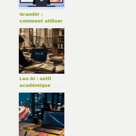
Gramhir :
comment utiliser
cet outil pour
analyser
instagram en
profondeur
Leo AI : outil
académique
révolutionnaire
ou simple gadget
pour étudiants ?