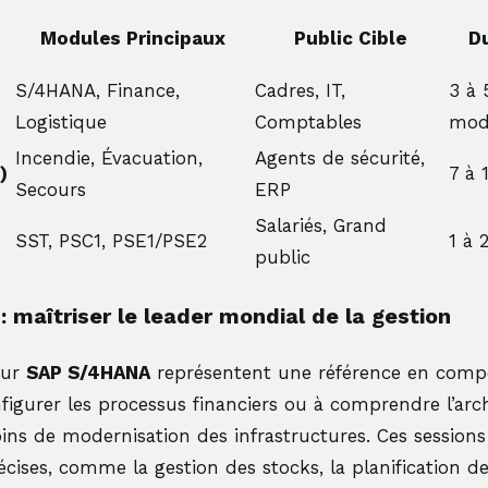
Modules Principaux
Public Cible
D
S/4HANA, Finance,
Cadres, IT,
3 à 
Logistique
Comptables
mod
Incendie, Évacuation,
Agents de sécurité,
)
7 à 
Secours
ERP
Salariés, Grand
SST, PSC1, PSE1/PSE2
1 à 
public
: maîtriser le leader mondial de la gestion
sur
SAP S/4HANA
représentent une référence en compé
igurer les processus financiers ou à comprendre l’ar
ns de modernisation des infrastructures. Ces sessions
ises, comme la gestion des stocks, la planification d