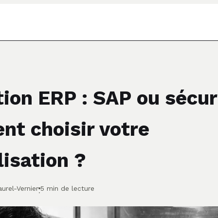
ion ERP : SAP ou sécur
t choisir votre
lisation ?
urel-Vernier
5 min de lecture
·