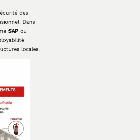
écurité des
ssionnel. Dans
mme
SAP
ou
loyabilité
uctures locales.