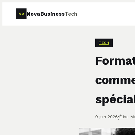
NovaBusiness
Tech
NV
TECH
Format
commen
spécia
9 juin 2026
Élise Ma
·