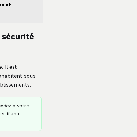
es et
 sécurité
 Il est
ohabitent sous
ablissements.
édez à votre
rtifiante