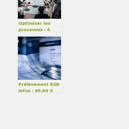
journalières
Optimiser les
processus : 4
méthodes pour
éliminer les
goulots
d’étranglement et
booster votre
rentabilité
Prélèvement B2B
Infos : 69,90 €
débités et 3
étapes pour tout
stopper