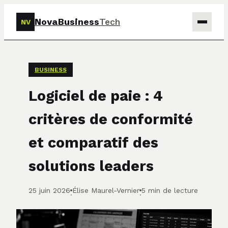
NovaBusiness
Tech
NV
Tech
BUSINESS
Business
Logiciel de paie : 4
Marketing
critères de conformité
Finance
et comparatif des
solutions leaders
25 juin 2026
Élise Maurel-Vernier
5 min de lecture
·
·