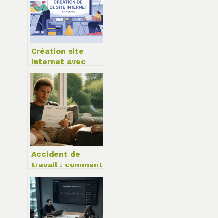
Création site
internet avec
agence
limitless.com : le
guide pour
décider
Accident de
travail : comment
partir en
vacances sans
perdre vos
indemnités