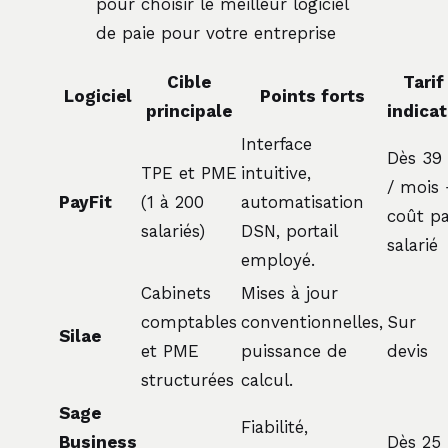
pour choisir le meilleur logiciel
de paie pour votre entreprise
Cible
Tarif
Logiciel
Points forts
principale
indicat
Interface
Dès 39
TPE et PME
intuitive,
/ mois 
PayFit
(1 à 200
automatisation
coût p
salariés)
DSN, portail
salarié
employé.
Cabinets
Mises à jour
comptables
conventionnelles,
Sur
Silae
et PME
puissance de
devis
structurées
calcul.
Sage
Fiabilité,
Business
Dès 25