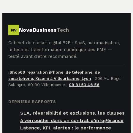
NovaBusiness
Tech
NV
Cabinet de conseil digital B2B : SaaS, automatisation,
fintech et transformation numérique des PME —
testé avant d'être recommandé.
iShop69 reparation iPhone ,de telephone, de
smartphone, Xiaomi à Villeurbanne, Lyon
|
206 Av. Roger
Salengro, 69100 Villeurbanne
|
09 81 53 46 56
DERNIERS RAPPORTS
SLA, réversibilité et exclusions, les clauses
à verrouiller dans un contrat d’infogérance
Latence, KPI, alertes : le performance