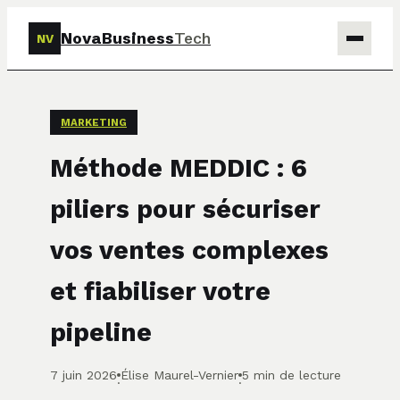
NovaBusiness
Tech
NV
Tech
MARKETING
Business
Méthode MEDDIC : 6
Marketing
piliers pour sécuriser
Finance
vos ventes complexes
et fiabiliser votre
pipeline
7 juin 2026
Élise Maurel-Vernier
5 min de lecture
·
·