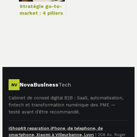
Stratégie go-to-
market : 4 piliers
pour réussir votre
lancement
produit
NovaBusiness
Tech
NV
Cabinet de conseil digital B2B : SaaS, automatisation,
fintech et transformation numérique des PME —
testé avant d'être recommandé.
iShop69 reparation iPhone ,de telephone, de
smartphone, Xiaomi à Villeurbanne, Lyon
|
206 Av. Roger