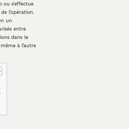
o ou s’effectue
de l’opération.
en un
risés entre
tions dans le
 même à l’autre
?