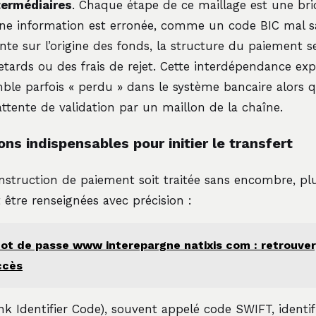
ermédiaires
. Chaque étape de ce maillage est une bri
une information est erronée, comme un code BIC mal s
 sur l’origine des fonds, la structure du paiement se 
etards ou des frais de rejet. Cette interdépendance ex
le parfois « perdu » dans le système bancaire alors qu
tente de validation par un maillon de la chaîne.
ns indispensables pour initier le transfert
nstruction de paiement soit traitée sans encombre, pl
 être renseignées avec précision :
ot de passe www interepargne natixis com : retrouver,
ccès
k Identifier Code), souvent appelé code SWIFT, identi