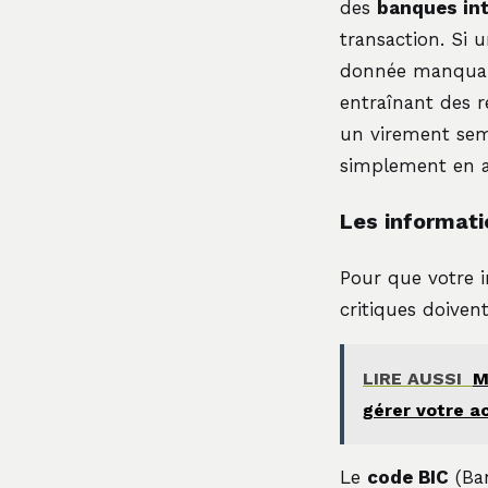
des
banques int
transaction. Si 
donnée manquante
entraînant des r
un virement semb
simplement en at
Les informatio
Pour que votre i
critiques doivent
LIRE AUSSI
M
gérer votre a
Le
code BIC
(Ban