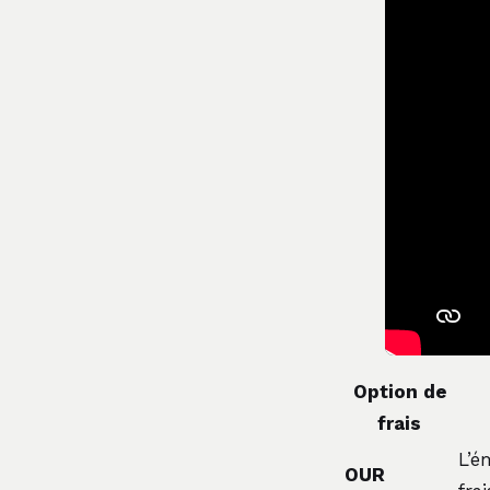
Option de
frais
L’é
OUR