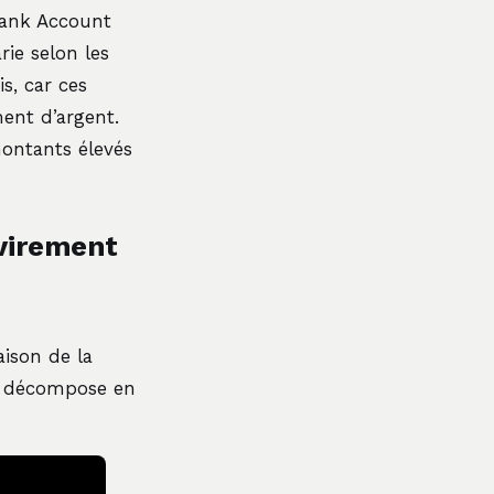
Bank Account
ie selon les
s, car ces
ment d’argent.
montants élevés
 virement
ison de la
se décompose en