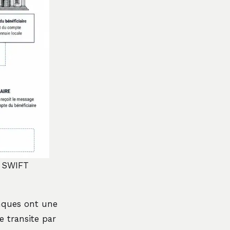
l SWIFT
anques ont une
e transite par