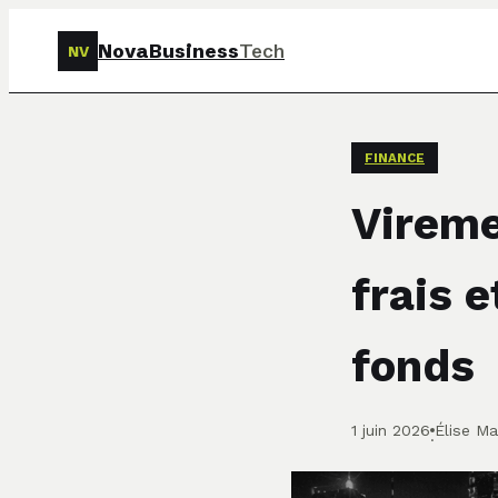
NovaBusiness
Tech
NV
FINANCE
Vireme
frais 
fonds
1 juin 2026
Élise Ma
·