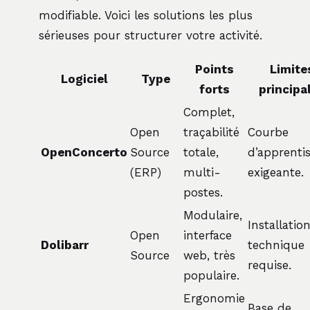
modifiable. Voici les solutions les plus
sérieuses pour structurer votre activité.
Points
Limite
Logiciel
Type
forts
principa
Complet,
Open
traçabilité
Courbe
OpenConcerto
Source
totale,
d’apprenti
(ERP)
multi-
exigeante.
postes.
Modulaire,
Installatio
Open
interface
Dolibarr
technique
Source
web, très
requise.
populaire.
Ergonomie
Base de