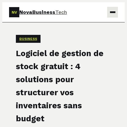
NovaBusiness
Tech
NV
Tech
BUSINESS
Business
Logiciel de gestion de
Marketing
stock gratuit : 4
Finance
solutions pour
structurer vos
inventaires sans
budget