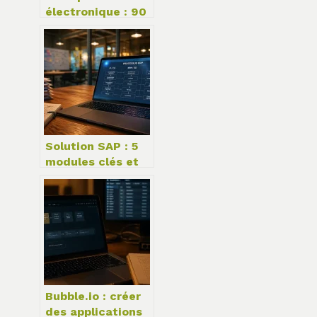
électronique : 90
% de PME et les
leviers pour
réussir sa
relocalisation
industrielle
Solution SAP : 5
modules clés et
le réglage hybride
pour unifier vos
données
Bubble.io : créer
des applications