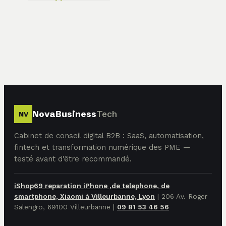
web complexes
sans une ligne de
code
NovaBusiness
Tech
NV
Cabinet de conseil digital B2B : SaaS, automatisation,
fintech et transformation numérique des PME —
testé avant d'être recommandé.
iShop69 reparation iPhone ,de telephone, de
smartphone, Xiaomi à Villeurbanne, Lyon
|
206 Av. Roger
Salengro, 69100 Villeurbanne
|
09 81 53 46 56